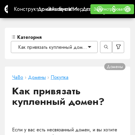
$
$
Site.pro
Конструктор сайтов с ИИ
Домены
Эл. почта
Бухгалтерская программа
Для РеселлеровВайт
Войти
Обучение
Русс
Конструктор сайтов с ИИ
Домены
Эл. почта
Бухгалтерская программа
Для Реселлеров
Обучение
Зарегистрироваться
Зарегистрироваться
ВАЙТ ЛЕЙБЛ
Категория
Как привязать купленный домен?
Домены
ЧаВо
›
Домены
›
Покупка
Как привязать
купленный домен?
Если у вас есть несвязанный домен, и вы хотите