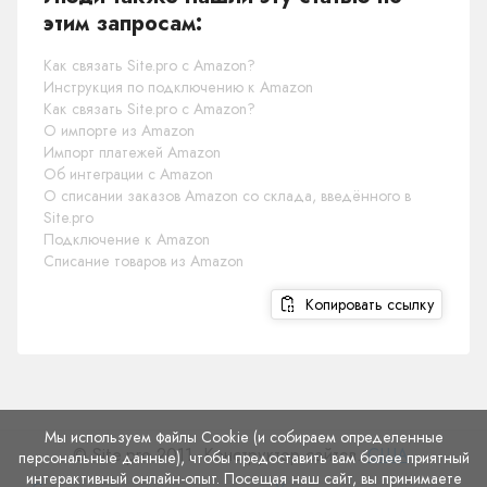
этим запросам:
Как связать Site.pro с Amazon?
Инструкция по подключению к Amazon
Как связать Site.pro с Amazon?
О импорте из Amazon
Импорт платежей Amazon
Об интеграции с Amazon
О списании заказов Amazon со склада, введённого в
Site.pro
Подключение к Amazon
Списание товаров из Amazon
Копировать ссылку
Мы используем файлы Cookie (и собираем определенные
© Site.pro 2011. Конструктор сайтов.
США
.
персональные данные), чтобы предоставить вам более приятный
интерактивный онлайн-опыт. Посещая наш сайт, вы принимаете