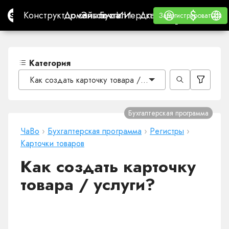
$
$
Site.pro
Конструктор сайтов с ИИ
Домены
Эл. почта
Бухгалтерская программа
Для РеселлеровВайт
Войти
Обучение
Русс
Конструктор сайтов с ИИ
Домены
Эл. почта
Бухгалтерская программа
Для Реселлеров
Обучение
Зарегистрироваться
Зарегистрироваться
ВАЙТ ЛЕЙБЛ
Категория
Как создать карточку товара / услуги?
Бухгалтерская программа
ЧаВо
›
Бухгалтерская программа
›
Регистры
›
Карточки товаров
Как создать карточку
товара / услуги?