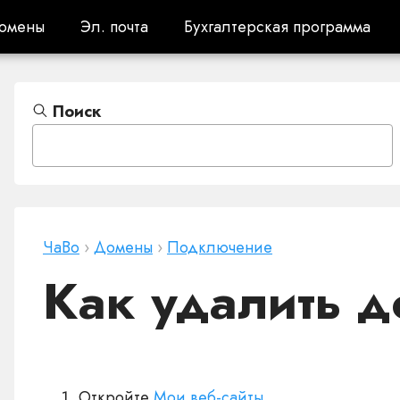
омены
Эл. почта
Бухгалтерская программа
омены
Эл. почта
Бухгалтерская программа
Поиск
ЧаВо
›
Домены
›
Подключение
Как удалить 
Откройте
Мои веб-сайты
.