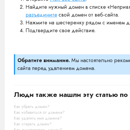
Найдите нужный домен в списке «Непривя
разъедините
свой домен от веб-сайта.
Нажмите на шестеренку рядом с именем д
Подтвердите свое действие.
Обратите внимание.
Мы настоятельно реко
сайта перед удалением домена.
Люди также нашли эту статью по 
Как убрать домен?
Как избавиться от домена?
Как удалить имя домена?
Как стереть домен?
Как аннулировать домен?