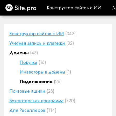
Site.pro
Конструктор сайтов с ИИ
Д
Конструктор сайтов с ИИ
Д
Конструктор сайтов с ИИ
(342)
Учетная запись и платежи
(32)
Домены
(43)
Покупка
(16)
Инвесторы в домены
(1)
Подключение
(26)
Почтовые ящики
(28)
Бухгалтерская программа
(720)
Для Реселлеров
(114)