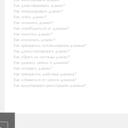
Как деактивировать домен?
Как ликвидировать домен?
Как снять домен?
Как отменить домен?
Как освободиться от домена?
Как очистить домен?
Как исключить домен?
Как прекратить использование домена?
Как деинсталлировать домен?
Как убрать из системы домен?
Как удалить запись о домене?
Как отозвать домен?
Как прекратить действие домена?
Как избавиться от записи домена?
Как аннулировать регистрацию домена?