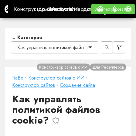
$
$
Site.pro
Конструктор сайтов с ИИ
Домены
Эл. почта
Бухгалтерская программа
Для РеселлеровВайт
Войти
Обучение
Русс
Конструктор сайтов с ИИ
Домены
Эл. почта
Бухгалтерская программа
Для Реселлеров
Обучение
Зарегистрироваться
Зарегистрироваться
ВАЙТ ЛЕЙБЛ
Категория
Как управлять политикой файлов cookie?
Конструктор сайтов с ИИ
Для Реселлеров
ЧаВо
›
Конструктор сайтов с ИИ
›
Конструктор сайтов
›
Создание сайта
Как управлять
политикой файлов
cookie?