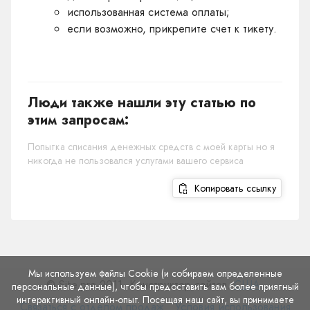
использованная система оплаты;
если возможно, прикрепите счет к тикету.
Люди также нашли эту статью по
этим запросам:
Попытка списания денежных средств с моей карты но я
никогда не пользовался услугами вашего сервиса
Копировать ссылку
Мы используем файлы Cookie (и собираем определенные
© Site.pro 2011. Конструктор сайтов.
США
.
персональные данные), чтобы предоставить вам более приятный
интерактивный онлайн-опыт. Посещая наш сайт, вы принимаете
Связаться
Условия
Связаться с отделом продаж
Условия использования