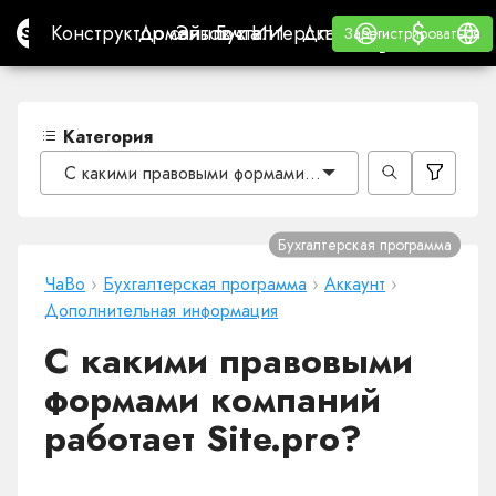
$
$
Site.pro
Конструктор сайтов с ИИ
Домены
Эл. почта
Бухгалтерская программа
Для РеселлеровВайт
Войти
Обучение
Русс
Конструктор сайтов с ИИ
Домены
Эл. почта
Бухгалтерская программа
Для Реселлеров
Обучение
Зарегистрироваться
Зарегистрироваться
ВАЙТ ЛЕЙБЛ
Категория
С какими правовыми формами компаний работает Site
Бухгалтерская программа
ЧаВо
›
Бухгалтерская программа
›
Аккаунт
›
Дополнительная информация
С какими правовыми
формами компаний
работает Site.pro?