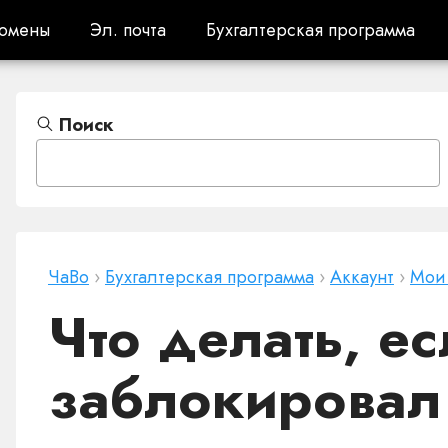
омены
Эл. почта
Бухгалтерская программа
омены
Эл. почта
Бухгалтерская программа
Поиск
ЧаВо
›
Бухгалтерская программа
›
Аккаунт
›
Мои
Что делать, ес
заблокировал