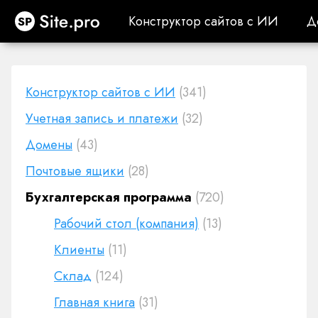
Site.pro
Конструктор сайтов с ИИ
Д
Конструктор сайтов с ИИ
Д
Конструктор сайтов с ИИ
(341)
Учетная запись и платежи
(32)
Домены
(43)
Почтовые ящики
(28)
Бухгалтерская программа
(720)
Рабочий стол (компания)
(13)
Клиенты
(11)
Cклад
(124)
Главная книга
(31)