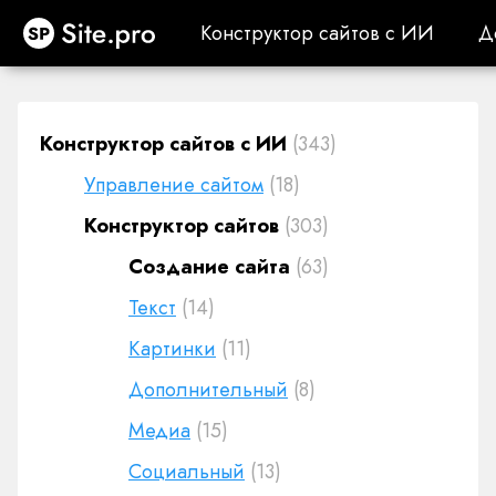
Site.pro
Конструктор сайтов с ИИ
Д
Конструктор сайтов с ИИ
Д
Конструктор сайтов с ИИ
(343)
Управление сайтом
(18)
Конструктор сайтов
(303)
Создание сайта
(63)
Текст
(14)
Картинки
(11)
Дополнительный
(8)
Медиа
(15)
Социальный
(13)