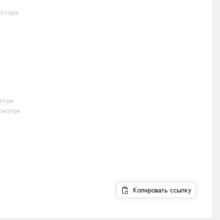
укторе
отре
осмотре
Копировать ссылку