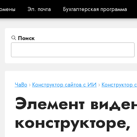
омены
Эл. почта
Бухгалтерская программа
омены
Эл. почта
Бухгалтерская программа
Поиск
ЧаВо
›
Конструктор сайтов с ИИ
›
Конструктор 
Элемент виден
конструкторе,