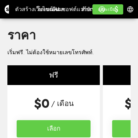
$
$
Site.pro
ตัวสร้างเว็บไซต์ AI
โดเมนเนม
อีเมล
ซอฟต์แวร์บัญชี
สำหรับผู้ขายต่อป้ายขาว
เข้าสู่ระบบ
เรียนรู้
ภาษา
ตัวสร้างเว็บไซต์ AI
โดเมนเนม
อีเมล
ซอฟต์แวร์บัญชี
สำหรับผู้ขายต่อ
เรียนรู้
ลงทะเบียน
ลงทะเบียน
ป้ายขาว
ราคา
เริ่มฟรี. ไม่ต้องใช้หมายเลขโทรศัพท์.
ฟรี
$0
$1
/ เดือน
เลือก