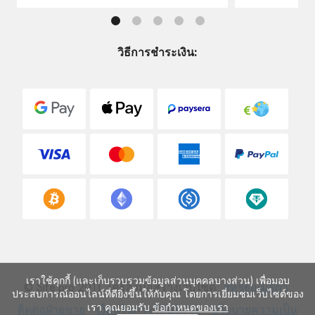
วิธีการชำระเงิน:
เราใช้คุกกี้ (และเก็บรวบรวมข้อมูลส่วนบุคคลบางส่วน) เพื่อมอบ
© Site.pro 2011. เครื่องมือสร้างเว็บไซต์.
สหรัฐอเมริกา
.
ประสบการณ์ออนไลน์ที่ดียิ่งขึ้นให้กับคุณ โดยการเยี่ยมชมเว็บไซต์ของ
เรา คุณยอมรับ
ข้อกำหนดของเรา
ติดต่อ
เงื่อนไข
นโยบาย
ติดต่อฝ่ายขาย
เงื่อนไขการให้บริการ
นโยบายความเป็น