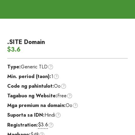
.SITE Domain
$3.6
Type:
Generic TLD
Min. period (taon):
1
Code ng pahintulot:
Oo
Tagabuo ng Website:
Free
Mga premium na domain:
Oo
Suporta sa IDN:
Hindi
$3.6
Registration:
Magbago:
$48