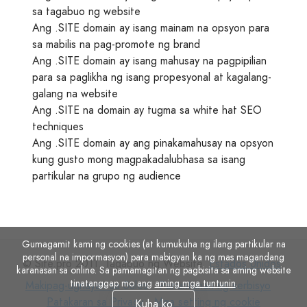
sa tagabuo ng website
Ang .SITE domain ay isang mainam na opsyon para
sa mabilis na pag-promote ng brand
Ang .SITE domain ay isang mahusay na pagpipilian
para sa paglikha ng isang propesyonal at kagalang-
galang na website
Ang .SITE na domain ay tugma sa white hat SEO
techniques
Ang .SITE domain ay ang pinakamahusay na opsyon
kung gusto mong magpakadalubhasa sa isang
partikular na grupo ng audience
Gumagamit kami ng cookies (at kumukuha ng ilang partikular na
personal na impormasyon) para mabigyan ka ng mas magandang
© Site.pro 2011. Tagabuo ng Website.
Estados Unidos
.
karanasan sa online. Sa pamamagitan ng pagbisita sa aming website
tinatanggap mo ang
aming mga tuntunin
.
Makipag-
Panuntunan
Patak
Makipag-ugnayan sa Sales
Panuntunan ng serbisyo
ugnayan
Mga
ng
sa
Patakaran sa Privacy
Mga setting ng cookie
Kuha ko