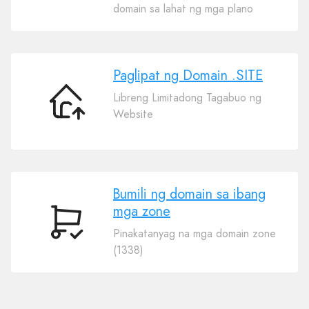
ang
domain sa lahat ng mga plano
Iyong
Domain
.SITE
Paglipat ng Domain .SITE
Libreng Limitadong Tagabuo ng
Paglipat
Website
ng
Domain
.SITE
Bumili ng domain sa ibang
mga zone
Bumili
Pinakatanyag na mga domain zone
ng
(1338)
domain
sa
ibang