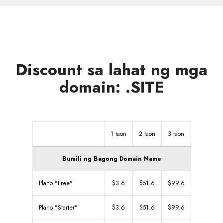
mga
zone
Discount sa lahat ng mga
domain: .SITE
1 taon
2 taon
3 taon
Bumili ng Bagong Domain Name
Plano "Free"
$3.6
$51.6
$99.6
Plano "Starter"
$3.6
$51.6
$99.6