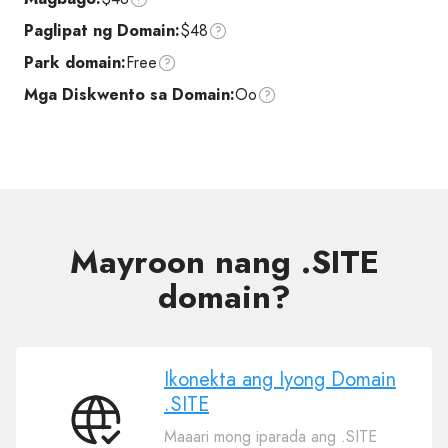
Paglipat ng Domain:
$48
Park domain:
Free
Mga Diskwento sa Domain:
Oo
Mayroon nang .SITE
domain?
Ikonekta ang Iyong Domain
.SITE
Ikonekta
Maaari mong iparada ang .SITE