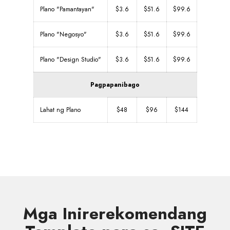
Plano "Pamantayan"
$3.6
$51.6
$99.6
Plano "Negosyo"
$3.6
$51.6
$99.6
Plano "Design Studio"
$3.6
$51.6
$99.6
Pagpapanibago
Lahat ng Plano
$48
$96
$144
Mga Inirerekomendang