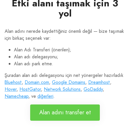
Etki alanı taşımak için 3
yol
Alan adını nerede kaydettiğiniz önemli değil — bize taşımak
için birkaç seçenek var:
Alan Adı Transferi (önerilen);
Alan adı delegasyonu;
Alan adı park etme.
Şuradan alan adı delegasyonu için net yönergeler hazırladık
Bluehost
,
Domain.com
,
Google Domains
,
Dreamhost
,
Hover
,
HostGator
,
Network Solutions
,
GoDaddy
,
Namecheap
, ve
diğerleri
.
Alan adını transfer et