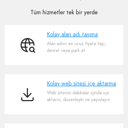
Tüm hizmetler tek bir yerde
Kolay alan adı taşıma
Alan adını en ucuz fiyata taşı,
Kolay
devret veya park et
alan
adı
taşıma
Kolay web sitesi içe aktarma
Web sitenizi dakikalar içinde içe
Kolay
aktarın, düzenleyin ve yayınlayın.
web
sitesi
içe
aktarma