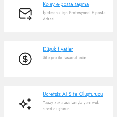
Kolay e-posta taşıma
İşletmeniz için Profesyonel E-posta
Kolay
Adresi.
e-
posta
taşıma
Düşük fiyatlar
Site.pro ile tasarruf edin
Düşük
fiyatlar
Ücretsiz AI Site Oluşturucu
Yapay zeka asistanıyla yeni web
Ücretsiz
sitesi oluşturun
AI