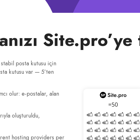
nızı Site.pro’ye t
 stabil posta kutusu için
sta kutusu var — 5’ten
cı olur: e-postalar, alan
ıyla oluşturuldu,
erent hosting providers per