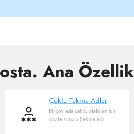
osta. Ana Özellik
Çoklu Takma Adlar
Birçok ada sahip olabilen bir
Çoklu
posta kutusu (takma ad)
Takma
Adlar