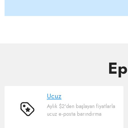
Ep
Ucuz
Aylık $2'den başlayan fiyatlarla
Ucuz
ucuz e-posta barındırma