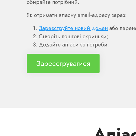
обирайте потрібний.
Як отримати власну email-адресу зараз:
Зареєструйте новий домен
або перене
Створіть поштові скриньки;
Додайте аліаси за потреби.
Зареєструватися
Аліа