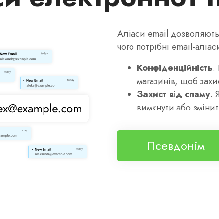
Аліаси email дозволяють
чого потрібні email-аліас
Конфіденційність
.
магазинів, щоб захи
Захист від спаму
. 
вимкнути або зміни
Псевдонім