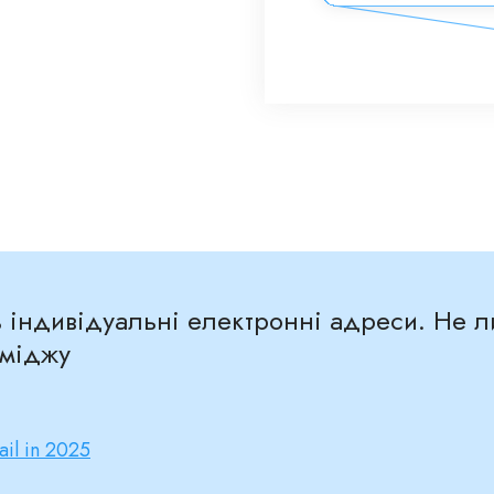
ть індивідуальні електронні адреси. Не
іміджу
ail in 2025