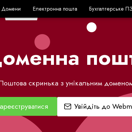
Домени
Електронна пошта
Бухгалтерське П
Домени
Електронна пошта
Бухгалтерське П
оменна пош
Поштова скринька з унікальним домено
Увійдіть до Webm
ареєструватися