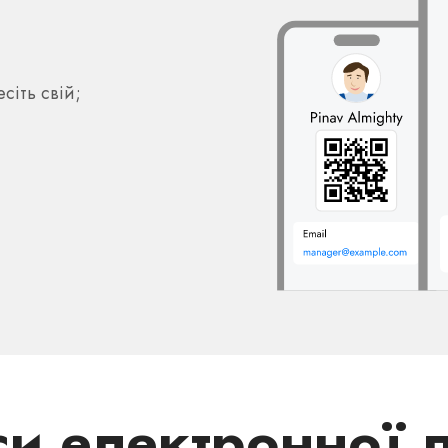
сіть свій;
си електронної 