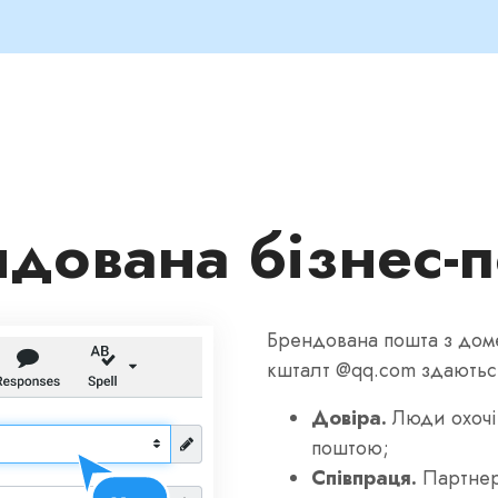
дована бізнес‑
Брендована пошта з доме
кшталт @qq.com здаються
Довіра.
Люди охочіш
поштою;
Співпраця.
Партнер