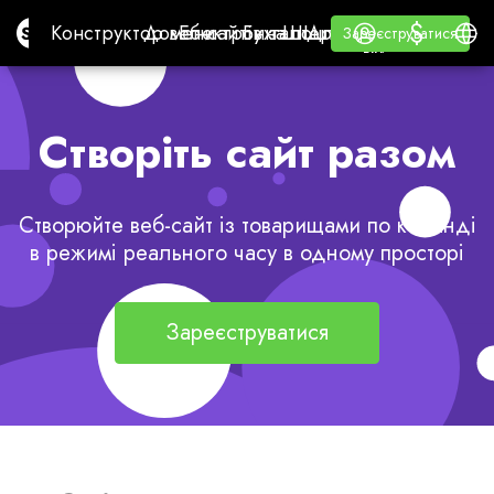
$
$
Site.pro
Конструктор веб-сайтів з ШІ
Домени
Електронна пошта
Бухгалтерське ПЗ
Для реселлерівБіла
Увійти
Навчання
Украї
Конструктор веб-сайтів з ШІ
Домени
Електронна пошта
Бухгалтерське ПЗ
Для реселлерів
Навчання
Зареєструватися
Зареєструватися
БІЛА ЕТИКЕТКА
Створіть сайт разом
Створюйте веб-сайт із товарищами по команді
в режимі реального часу в одному просторі
Зареєструватися