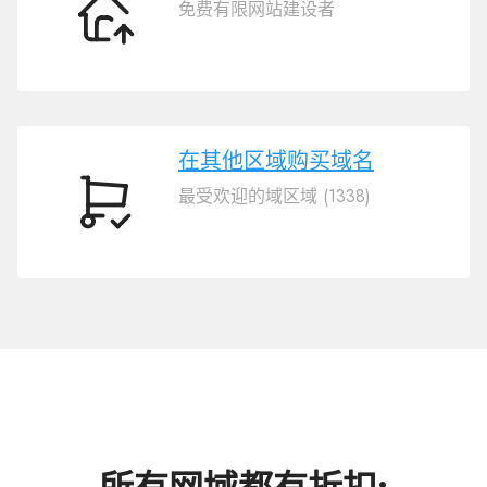
免费有限网站建设者
转
移
域
名
.CN.COM
在其他区域购买域名
最受欢迎的域区域 (1338)
在
其
他
区
域
购
买
域
名