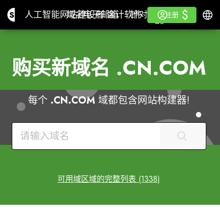
$
$
Site.pro
人工智能网站建设者
域名
电子邮箱
会计软件
针对分销商白色标签
登录
学习
简体
人工智能网站建设者
域名
电子邮箱
会计软件
针对分销商
学习
注册
注册
白色标签
购买新域名
.CN.COM
每个
.CN.COM
域都包含网站构建器!
可用域区域的完整列表 (1338)