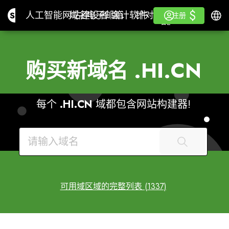
$
$
Site.pro
人工智能网站建设者
域名
电子邮箱
会计软件
针对分销商白色标签
登录
学习
简体
人工智能网站建设者
域名
电子邮箱
会计软件
针对分销商
学习
注册
注册
白色标签
购买新域名
.HI.CN
每个
.HI.CN
域都包含网站构建器!
可用域区域的完整列表 (1337)