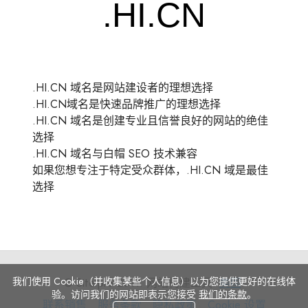
.HI.CN 域名是网站建设者的理想选择
.HI.CN域名是快速品牌推广的理想选择
.HI.CN 域名是创建专业且信誉良好的网站的绝佳
选择
.HI.CN 域名与白帽 SEO 技术兼容
如果您想专注于特定受众群体，.HI.CN 域是最佳
选择
我们使用 Cookie（并收集某些个人信息）以为您提供更好的在线体
© Site.pro 2011. 网站构建工具.
美国
.
验。访问我们的网站即表示您接受
我们的条款
。
联
服
隐
Cookie
联系销售
服务条款
隐私政策
Cookie 设置