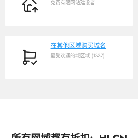
免费有限网站建设者
转
移
域
名
.HI.CN
在其他区域购买域名
最受欢迎的域区域 (1337)
在
其
他
区
域
购
买
域
名