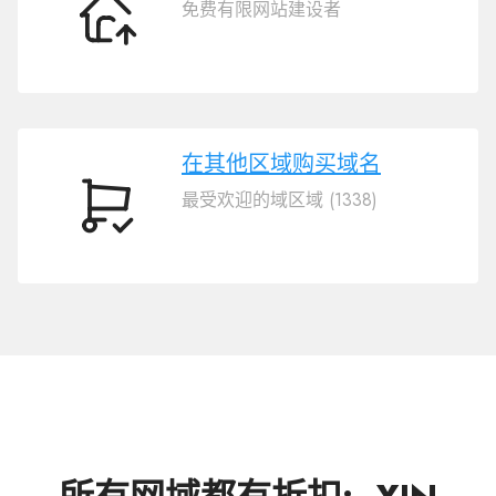
免费有限网站建设者
转
移
域
名
.XIN
在其他区域购买域名
最受欢迎的域区域 (1338)
在
其
他
区
域
购
买
域
名