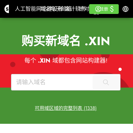
$
$
Site.pro
人工智能网站建设者
域名
电子邮箱
会计软件
针对分销商白色标签
登录
学习
简体
人工智能网站建设者
域名
电子邮箱
会计软件
针对分销商
学习
注册
注册
白色标签
购买新域名
.XIN
每个
.XIN
域都包含网站构建器!
可用域区域的完整列表 (1338)