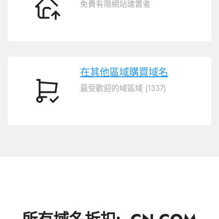
免費有限網站建置者
轉
移
域
名
.CN.COM
在其他區域購買域名
最受歡迎的域區域 (1337)
在
其
他
區
域
購
買
域
名