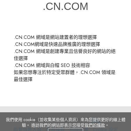
.CN.COM 網域是網站建置者的理想選擇
.CN.COM網域是快速品牌推廣的理想選擇
.CN.COM 網域是創建專業且信譽良好的網站的絕
佳選擇
.CN.COM 網域與白帽 SEO 技術相容
如果您想專注於特定受眾群體，.CN.COM 領域是
最佳選擇
我們使用 cookie（並收集某些個人資訊）來為您提供更好的線上體
© Site.pro 2011. 網站建立者.
美国
.
驗。 造訪我們的網站即表示您接受
我們的條款
。
聯
服
私
Cookie
聯繫銷售人員
服務條款
私隱政策
Cookie 設定