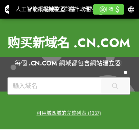
$
$
Site.pro
人工智能網站建立器
網域
電子郵件
會計軟件
針對經銷商白色標籤
登入
學
繁體
人工智能網站建立器
網域
電子郵件
會計軟件
針對經銷商
學
申請
申請
白色標籤
购买新域名
.CN.COM
每個
.CN.COM
網域都包含網站建立器!
可用域區域的完整列表 (1337)