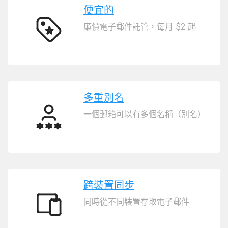
便宜的
廉價電子郵件託管，每月 $2 起
便
宜
的
多重別名
一個郵箱可以有多個名稱（別名）
多
重
別
名
跨裝置同步
同時從不同裝置存取電子郵件
跨
裝