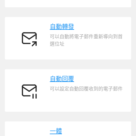
置
同
步
自動轉發
可以自動將電子郵件重新導向到首
自
選位址
動
轉
發
自動回覆
可以設定自動回覆收到的電子郵件
自
動
回
覆
一體