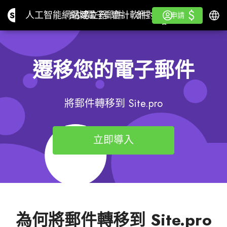
$
$
Site.pro
人工智能網站建立器
網域
電子郵件
會計軟件
針對經銷商白色標籤
登入
學
繁體
人工智能網站建立器
網域
電子郵件
會計軟件
針對經銷商
學
申請
申請
白色標籤
遷移您的電子郵件
將郵件轉移到 Site.pro
立即導入
為何將郵件轉移到 Site.pro