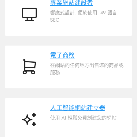
專業網站建設者
響應式設計. 便於使用. 49 語言.
專
SEO
業
網
站
建
設
電子商務
者
在網站的任何地方出售您的商品或
電
服務
子
商
務
人工智能網站建立器
使用 AI 輕鬆免費創建您的網站
人
工