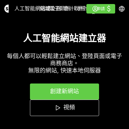
$
$
人工智能網站建立器
網域
電子郵件
會計軟件
針對經銷商白色標籤
登入
學
繁體
人工智能網站建立器
網域
電子郵件
會計軟件
針對經銷商
學
申請
申請
白色標籤
人工智能網站建立器
每個人都可以輕鬆建立網站、登陸頁面或電子
商務商店。
無限的網站, 快速本地伺服器
創建新網站
視頻