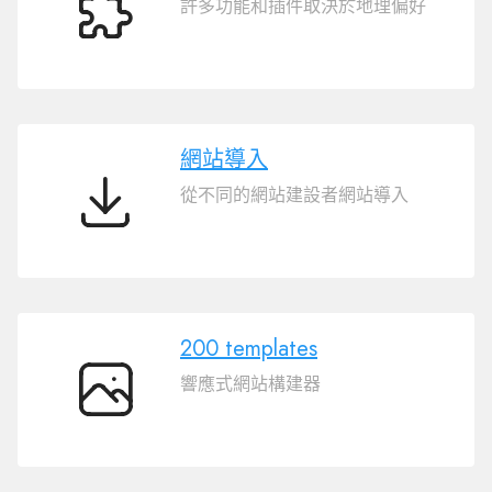
許多功能和插件取決於地理偏好
許
多
插
件
網站導入
從不同的網站建設者網站導入
網
站
導
入
200 templates
響應式網站構建器
200
templates