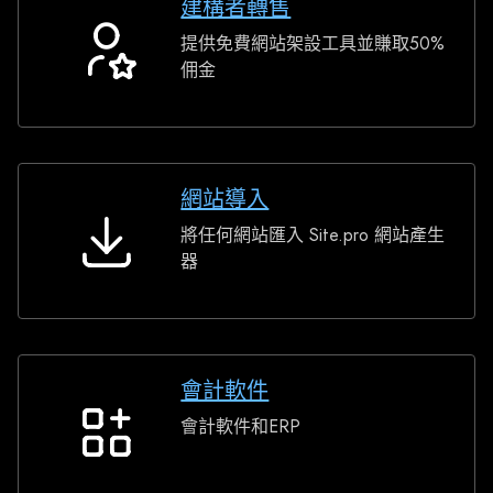
建構者轉售
提供免費網站架設工具並賺取50%
建
佣金
構
者
轉
售
網站導入
將任何網站匯入 Site.pro 網站產生
網
器
站
導
入
會計軟件
會計軟件和ERP
會
計