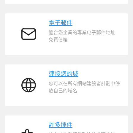
智
能
網
站
電子郵件
建
適合您企業的專業电子郵件地址.
立
電
免費信箱
器
子
郵
件
連接您的域
您可以在所有網站建設者計劃中停
連
放自己的域名
接
您
的
域
許多插件