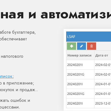
ная и автоматиз
боте бухгалтера,
обеспечивает
 налогового
ыписок
;
о в приложение;
окупок и продаж..
ежать ошибок и
оцессами.