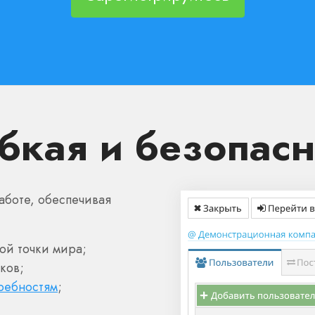
бкая и безопас
аботе, обеспечивая
ой точки мира;
ков;
ребностям
;