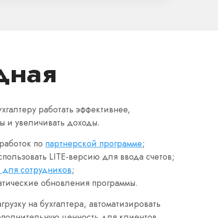
дная
хгалтеру работать эффективнее,
ы и увеличивать доходы.
работок по
партнерской программе
;
спользовать LITE-версию для ввода счетов;
 для сотрудников
;
атические обновления программы.
агрузку на бухгалтера, автоматизировать
ополнительную ценность для клиентов.