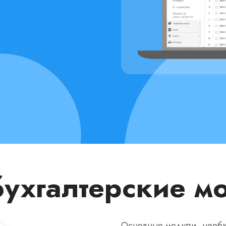
бухгалтерские м
Основные модули, необх