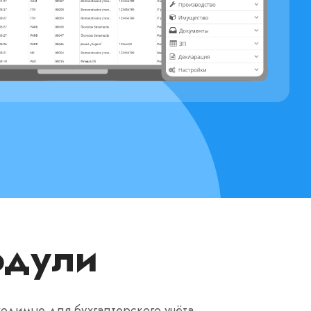
одули
одимые для бухгалтерского учёта