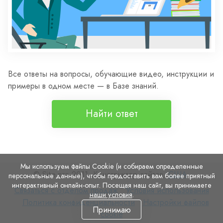
Все ответы на вопросы, обучающие видео, инструкции и
примеры в одном месте — в Базе знаний.
Найти ответ
Мы используем файлы Cookie (и собираем определенные
© Site.pro 2011. Конструктор сайтов.
США
.
персональные данные), чтобы предоставить вам более приятный
интерактивный онлайн-опыт. Посещая наш сайт, вы принимаете
Связаться
Условия
Связаться с отделом продаж
Условия использования
наши условия
.
с
Политика
использования
Настройки
Политика конфиденциальности
Настройки файлов
Принимаю
отделом
конфиденциальности
файлов
cookie