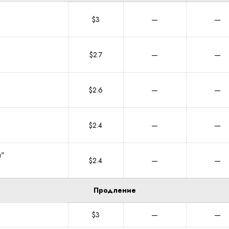
$3
—
—
$2.7
—
—
$2.6
—
—
$2.4
—
—
я"
$2.4
—
—
Продление
$3
—
—