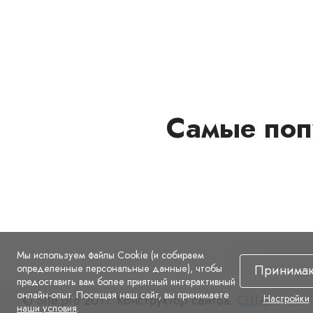
Самые поп
Мы используем файлы Cookie (и собираем
определенные персональные данные), чтобы
Принима
предоставить вам более приятный интерактивный
онлайн-опыт. Посещая наш сайт, вы принимаете
© Site.pro 2011. Конструктор сайтов.
США
.
Настройки
наши условия
.