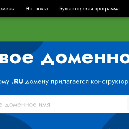
омены
Эл. почта
Бухгалтерская программа
омены
Эл. почта
Бухгалтерская программа
овое доменн
ому
.RU
домену прилагается конструктор 