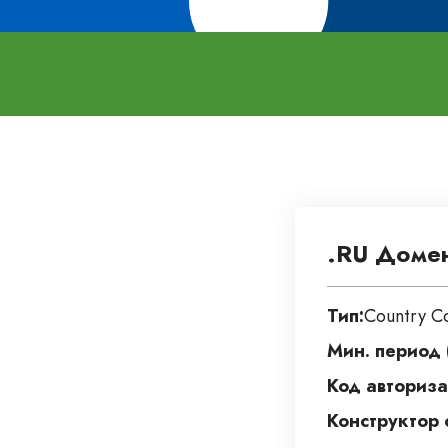
.RU Доме
Тип:
Country C
Мин. период (
Код авториза
Конструктор 