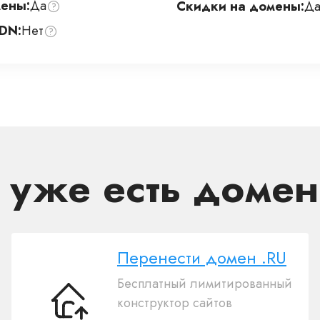
ены:
Да
Скидки на домены:
Д
DN:
Нет
с уже есть домен
Перенести домен .RU
Бесплатный лимитированный
конструктор сайтов
Перенести