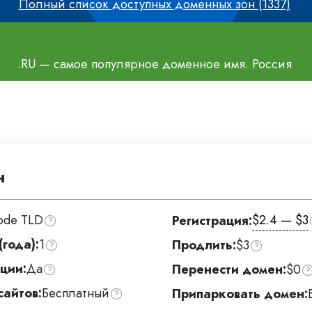
Полный список доступных доменных зон (1337)
.RU
— самое популярное доменное имя. Россия
н
ode TLD
$2.4 — $3
Регистрация:
года):
1
Продлить:
$3
ции:
Да
Перенести домен:
$0
сайтов:
Бесплатный
Припарковать домен: