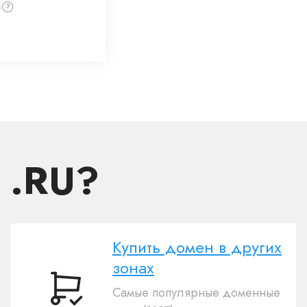
а
 .RU?
Купить домен в других
зонах
Самые популярные доменные
Купить