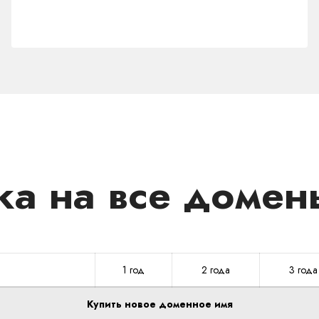
домен
.RU
а на все домен
1 год
2 года
3 года
Купить новое доменное имя