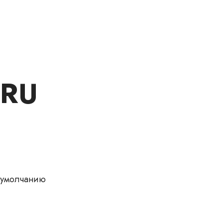
.RU
 умолчанию