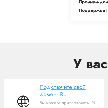
Премиум-дом
Поддержка I
У ва
Подключите свой
домен .RU
Вы можете припарковать .RU
Подключите