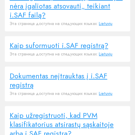
nėra įgaliotas atsovauti„ teikiant
i.SAF failą?
Эта страница доступна на следующих языках:
Lietuvių
Kaip suformuoti i.SAF registrą?
Эта страница доступна на следующих языках:
Lietuvių
Dokumentas neįtrauktas į i.SAF
registrą
Эта страница доступна на следующих языках:
Lietuvių
Kaip užregistruoti, kad PVM
klasifikatorius atsirastų sąskaitoje
arba i.SAF registrą?