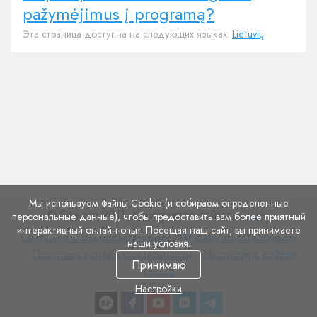
pažymėjimus į programą?
Эта страница доступна на следующих языках:
Lietuvių
Мы используем файлы Cookie (и собираем определенные
© Site.pro 2011. Конструктор сайтов.
США
.
персональные данные), чтобы предоставить вам более приятный
интерактивный онлайн-опыт. Посещая наш сайт, вы принимаете
Связаться
Условия
Связаться с отделом продаж
Условия использования
наши условия
.
с
Политика
использования
Настройки
Политика конфиденциальности
Настройки файлов
Принимаю
отделом
конфиденциальности
файлов
cookie
продаж
cookie
Настройки