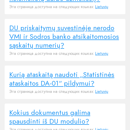
Эта страница доступна на следующих языках:
Lietuvių
DU priskaitymų suvestinėje nerodo
VMI ir Sodros banko atsikaitomosios
sąskaitų numerių?
Эта страница доступна на следующих языках:
Lietuvių
Kurią ataskaitą naudoti „Statistinės
ataskaitos DA-01“ pildymui?
Эта страница доступна на следующих языках:
Lietuvių
Kokius dokumentus galima
spausdinti iš DU modulio?
Эта страница доступна на следующих языках:
Lietuvių