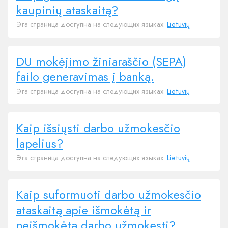
kaupinių ataskaitą?
Эта страница доступна на следующих языках:
Lietuvių
DU mokėjimo žiniaraščio (SEPA)
failo generavimas į banką.
Эта страница доступна на следующих языках:
Lietuvių
Kaip išsiųsti darbo užmokesčio
lapelius?
Эта страница доступна на следующих языках:
Lietuvių
Kaip suformuoti darbo užmokesčio
ataskaitą apie išmokėtą ir
neišmokėtą darbo užmokestį?