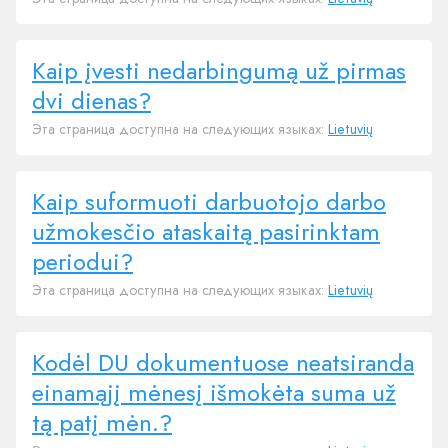
Kaip įvesti nedarbingumą už pirmas
dvi dienas?
Эта страница доступна на следующих языках:
Lietuvių
Kaip suformuoti darbuotojo darbo
užmokesčio ataskaitą pasirinktam
periodui?
Эта страница доступна на следующих языках:
Lietuvių
Kodėl DU dokumentuose neatsiranda
einamąjį mėnesį išmokėta suma už
tą patį mėn.?