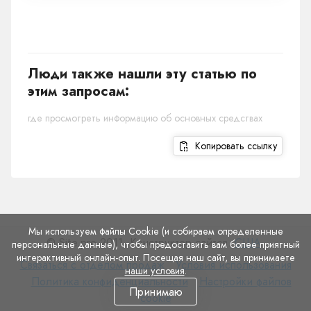
Люди также нашли эту статью по
этим запросам:
где просмотреть информацию об основных средствах
Копировать ссылку
Мы используем файлы Cookie (и собираем определенные
© Site.pro 2011. Конструктор сайтов.
США
.
персональные данные), чтобы предоставить вам более приятный
интерактивный онлайн-опыт. Посещая наш сайт, вы принимаете
Связаться
Условия
Связаться с отделом продаж
Условия использования
наши условия
.
с
Политика
использования
Настройки
Политика конфиденциальности
Настройки файлов
Принимаю
отделом
конфиденциальности
файлов
cookie