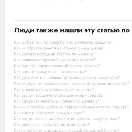
Люди также нашли эту статью по 
Как добавить стартовый баланс денежных средств?
Каким образом внести начальную сумму денег?
Как указать исходный остаток по деньгам?
Как записать стартовый денежный остаток?
Как занести первоначальный баланс средств?
Как внести сумму начального остатка?
Как установить изначальный баланс денежных средств?
Каким образом зафиксировать стартовый денежный остаток?
Как отразить начальный остаток по счету?
Как ввести исходную сумму денежных средств?
Как оформить начальный баланс по деньгам?
Каким способом добавить первоначальный остаток средств?
Как внести стартовую сумму на счет?
Как задать начальный баланс по денежным средствам?
Как прописать исходный остаток денег?
Каким образом добавить начальный денежный баланс?