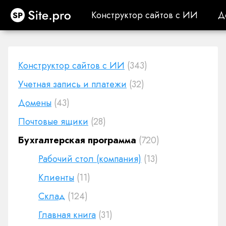
Site.pro
Конструктор сайтов с ИИ
Д
Конструктор сайтов с ИИ
Д
Конструктор сайтов с ИИ
(343)
Учетная запись и платежи
(32)
Домены
(43)
Почтовые ящики
(28)
Бухгалтерская программа
(720)
Рабочий стол (компания)
(13)
Клиенты
(11)
Cклад
(124)
Главная книга
(31)