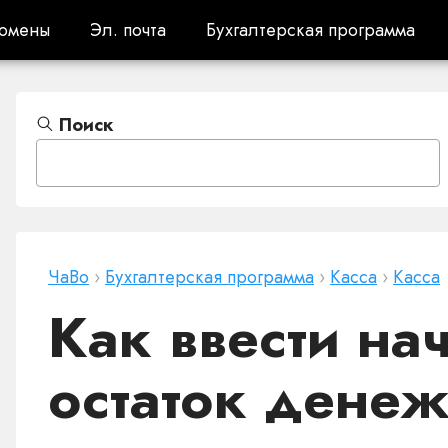
омены
Эл. почта
Бухгалтерская программа
омены
Эл. почта
Бухгалтерская программа
Поиск
ЧаВо
›
Бухгалтерская программа
›
Касса
›
Касса
Как ввести на
остаток денеж