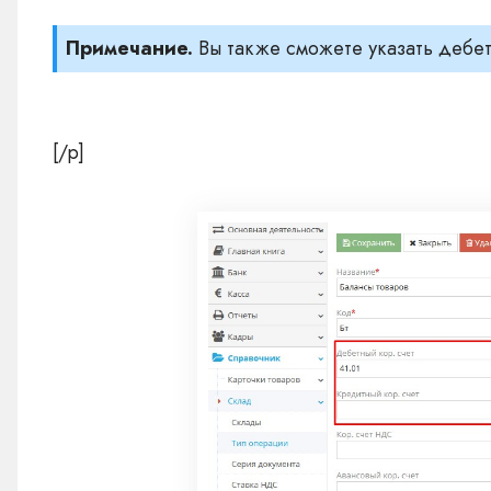
Примечание.
Вы также сможете указать дебет
[/p]