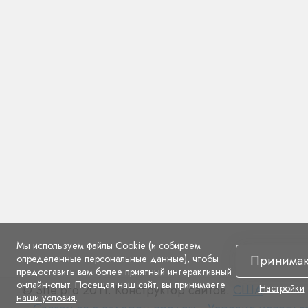
Мы используем файлы Cookie (и собираем
определенные персональные данные), чтобы
Принима
предоставить вам более приятный интерактивный
онлайн-опыт. Посещая наш сайт, вы принимаете
© Site.pro 2011. Конструктор сайтов.
США
.
Настройки
наши условия
.
Связаться
Условия