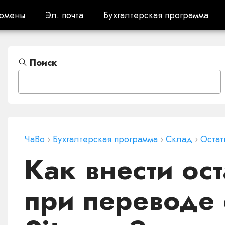
омены
Эл. почта
Бухгалтерская программа
омены
Эл. почта
Бухгалтерская программа
Поиск
ЧаВо
›
Бухгалтерская программа
›
Cклад
›
Остат
Как внести ост
при переводе 