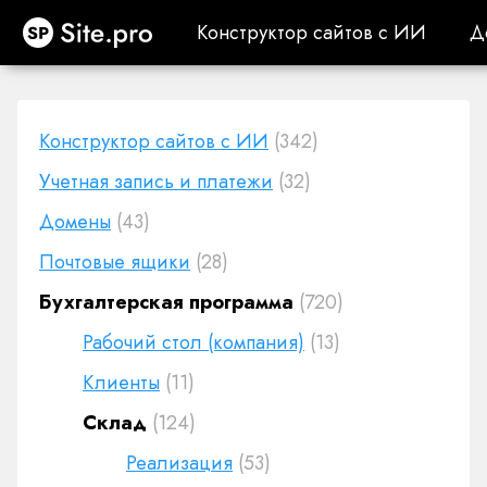
Site.pro
Конструктор сайтов с ИИ
Д
Конструктор сайтов с ИИ
Д
Конструктор сайтов с ИИ
(342)
Учетная запись и платежи
(32)
Домены
(43)
Почтовые ящики
(28)
Бухгалтерская программа
(720)
Рабочий стол (компания)
(13)
Клиенты
(11)
Cклад
(124)
Реализация
(53)