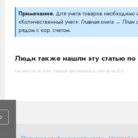
Примечание.
Для учета товаров необходимо и
«Количественный учет»:
Главная книга → План с
рядом с кор. счетом.
Люди также нашли эту статью по 
как внести остатки товаров при переводе счетов на b1.lt
ю
Политика
Настройки