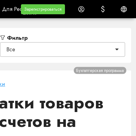
$
$
Для РеселлеровВайт лейбл
Обучение
Войти
Русски
Для Реселлеров
Обучение
Зарегистрироваться
Зарегистрироваться
ВАЙТ ЛЕЙБЛ
Фильтр
Все
Бухгалтерская программа
ки
атки товаров
счетов на