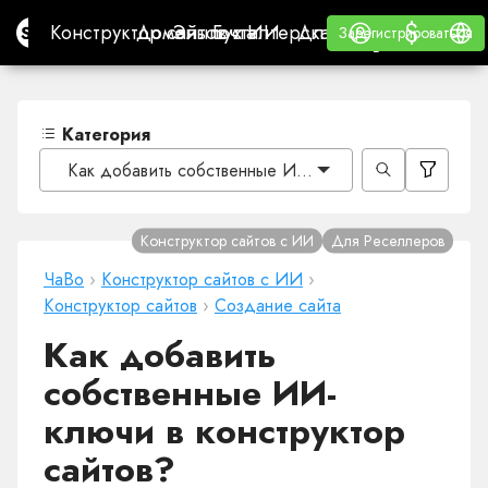
$
$
Site.pro
Конструктор сайтов с ИИ
Домены
Эл. почта
Бухгалтерская программа
Для РеселлеровВайт
Войти
Обучение
Русс
Конструктор сайтов с ИИ
Домены
Эл. почта
Бухгалтерская программа
Для Реселлеров
Обучение
Зарегистрироваться
Зарегистрироваться
ВАЙТ ЛЕЙБЛ
Категория
Как добавить собственные ИИ-ключи в конструктор 
Конструктор сайтов с ИИ
Для Реселлеров
ЧаВо
›
Конструктор сайтов с ИИ
›
Конструктор сайтов
›
Создание сайта
Как добавить
собственные ИИ-
ключи в конструктор
сайтов?