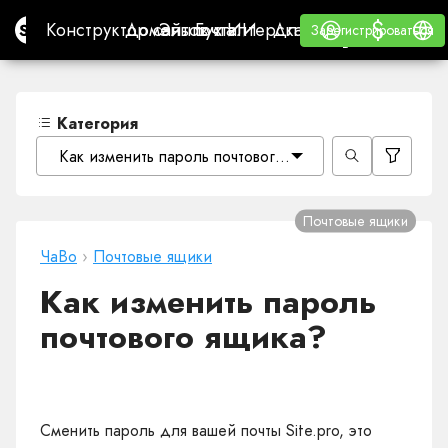
$
$
Site.pro
Конструктор сайтов с ИИ
Домены
Эл. почта
Бухгалтерская программа
Для РеселлеровВайт
Войти
Обучение
Русс
Конструктор сайтов с ИИ
Домены
Эл. почта
Бухгалтерская программа
Для Реселлеров
Обучение
Зарегистрироваться
Зарегистрироваться
ВАЙТ ЛЕЙБЛ
Категория
Как изменить пароль почтового ящика?
Почтовые ящики
ЧаВо
›
Почтовые ящики
Как изменить пароль
почтового ящика?
Сменить пароль для вашей почты Site.pro, это