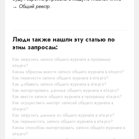
→ Общий peecтp
.
Люди также нашли эту статью по
этим запросам:
Как загрузить записи общего журнала в программу
site.pro?
Каким образом внести записи общего журнала в site.pro?
Как перенести записи общего журнала в site.pro?
Как добавить записи общего журнала в site.pro?
Как импортировать данные общего журнала в site.pro?
Как ввести записи общего журнала в программу site.pro?
Как осуществить импорт записей общего журнала в
site.pro?
Как загрузить данные из общего журнала в site.pro?
Как переместить записи общего журнала в site.pro?
Каким способом импортировать записи общего журнала в
site.pro?