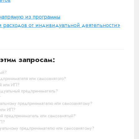
етов
 напрямую из программы
 и расходов от индивидуальной деятельности»
этим запросам:
тый?
едпринимателя или самозанятого?
ый или ИП?
ивидуальный предприниматель?
?
дуальному предпринимателю или самозанятому?
 или ИП?
ный предприниматель или самозанятый?
ИП?
идуальному предпринимателю или самозанятому?