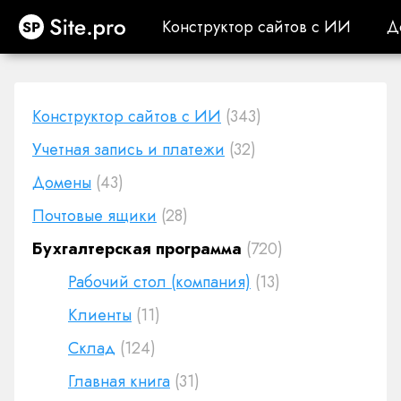
Site.pro
Конструктор сайтов с ИИ
Д
Конструктор сайтов с ИИ
Д
Конструктор сайтов с ИИ
(343)
Учетная запись и платежи
(32)
Домены
(43)
Почтовые ящики
(28)
Бухгалтерская программа
(720)
Рабочий стол (компания)
(13)
Клиенты
(11)
Cклад
(124)
Главная книга
(31)