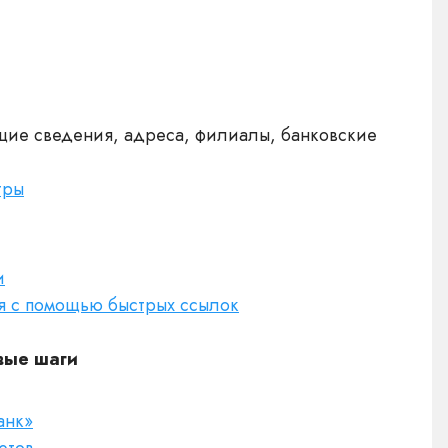
щие сведения, адреса, филиалы, банковские
тры
и
я с помощью быстрых ссылок
вые шаги
анк»