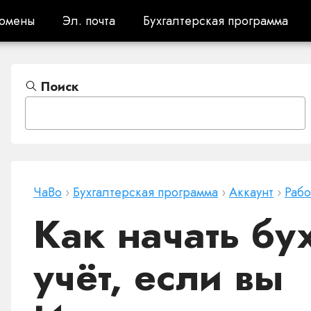
омены
Эл. почта
Бухгалтерская программа
омены
Эл. почта
Бухгалтерская программа
Поиск
ЧаВо
›
Бухгалтерская программа
›
Аккаунт
›
Рабо
Как начать бу
учёт, если вы