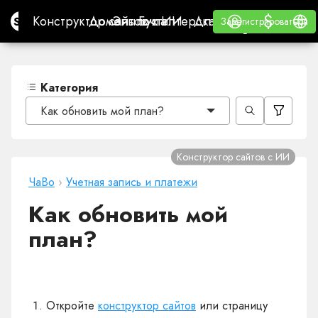
$
$
Site.pro
Конструктор сайтов с ИИ
Домены
Эл. почта
Бухгалтерская программа
Для РеселлеровВайт
Войти
Обучение
Русс
Конструктор сайтов с ИИ
Домены
Эл. почта
Бухгалтерская программа
Для Реселлеров
Обучение
Зарегистрироваться
Зарегистрироваться
ВАЙТ ЛЕЙБЛ
Категория
Как обновить мой план?
Конструктор сайтов с ИИ
ЧаВо
›
Учетная запись и платежи
Как обновить мой
план?
Откройте
конструктор сайтов
или страницу