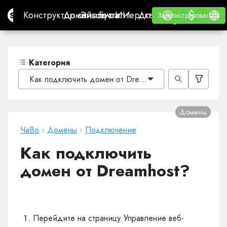
$
$
Site.pro
Конструктор сайтов с ИИ
Домены
Эл. почта
Бухгалтерская программа
Для РеселлеровВайт
Войти
Обучение
Русс
Конструктор сайтов с ИИ
Домены
Эл. почта
Бухгалтерская программа
Для Реселлеров
Обучение
Зарегистрироваться
Зарегистрироваться
ВАЙТ ЛЕЙБЛ
Категория
Как подключить домен от Dreamhost?
Домены
ЧаВо
›
Домены
›
Подключение
Как подключить
домен от Dreamhost?
Перейдите на страницу Управление веб-