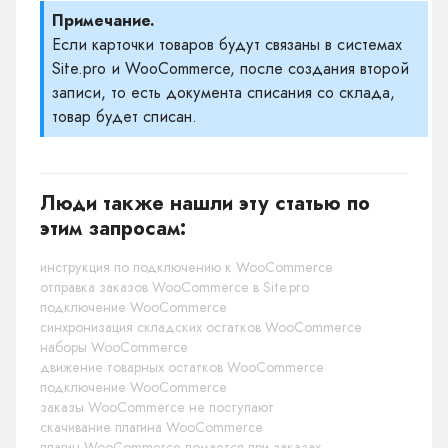
Примечание.
Если карточки товаров будут связаны в системах
Site.pro и WooCommerce, после создания второй
записи, то есть документа списания со склада,
товар будет списан.
Люди также нашли эту статью по
этим запросам:
инструкция по подключению к WooCommerce
отправка заказов WooCommerce в Site.pro
подключение WooCommerce
синхронизация складских остатков WooCommerce
наборы WooCommerce
движение товарных остатков WooCommerce
подключение WooCommerce
заказы WooCommerce не поступают
скачивание плагина WooCommerce
плагин WooCommerce ломается при заказах