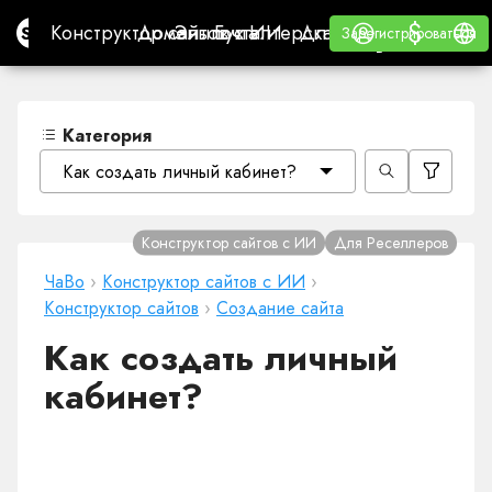
$
$
Site.pro
Конструктор сайтов с ИИ
Домены
Эл. почта
Бухгалтерская программа
Для РеселлеровВайт
Войти
Обучение
Русс
Конструктор сайтов с ИИ
Домены
Эл. почта
Бухгалтерская программа
Для Реселлеров
Обучение
Зарегистрироваться
Зарегистрироваться
ВАЙТ ЛЕЙБЛ
Категория
Как создать личный кабинет?
Конструктор сайтов с ИИ
Для Реселлеров
ЧаВо
›
Конструктор сайтов с ИИ
›
Конструктор сайтов
›
Создание сайта
Как создать личный
кабинет?