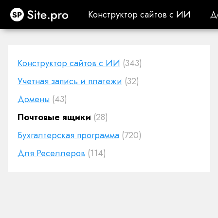
Site.pro
Конструктор сайтов с ИИ
Д
Конструктор сайтов с ИИ
Д
Конструктор сайтов с ИИ
(343)
Учетная запись и платежи
(32)
Домены
(43)
Почтовые ящики
(28)
Бухгалтерская программа
(720)
Для Реселлеров
(114)