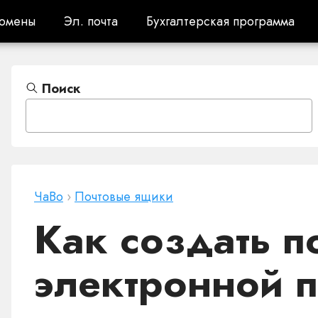
омены
Эл. почта
Бухгалтерская программа
омены
Эл. почта
Бухгалтерская программа
Поиск
ЧаВо
›
Почтовые ящики
Как создать п
электронной 