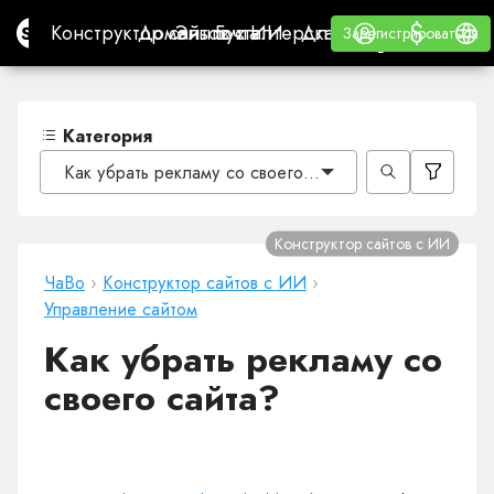
$
$
Site.pro
Конструктор сайтов с ИИ
Домены
Эл. почта
Бухгалтерская программа
Для РеселлеровВайт
Войти
Обучение
Русс
Конструктор сайтов с ИИ
Домены
Эл. почта
Бухгалтерская программа
Для Реселлеров
Обучение
Зарегистрироваться
Зарегистрироваться
ВАЙТ ЛЕЙБЛ
Категория
Как убрать рекламу со своего сайта?
Конструктор сайтов с ИИ
ЧаВо
›
Конструктор сайтов с ИИ
›
Управление сайтом
Как убрать рекламу со
своего сайта?