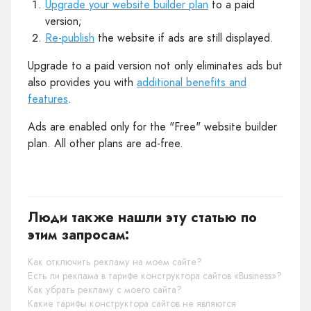
Upgrade your website builder plan
to a paid
version;
Re-publish
the website if ads are still displayed.
Upgrade to a paid version not only eliminates ads but
also provides you with
additional benefits and
features
.
Ads are enabled only for the "Free" website builder
plan. All other plans are ad-free.
Люди также нашли эту статью по
этим запросам:
Как отключить рекламу на моем сайте?
Есть ли реклама в тарифе конструктора сайтов «Business»?
Как убрать рекламу с моего сайта?
Какие тарифы конструктора сайтов не являются