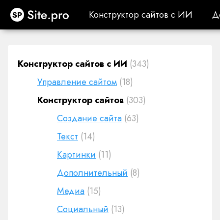
Site.pro
Конструктор сайтов с ИИ
Д
Конструктор сайтов с ИИ
Д
Конструктор сайтов с ИИ
(343)
Управление сайтом
(18)
Конструктор сайтов
(303)
Создание сайта
(63)
Текст
(14)
Картинки
(11)
Дополнительный
(8)
Медиа
(15)
Социальный
(13)