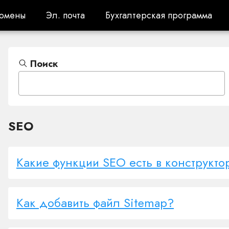
омены
Эл. почта
Бухгалтерская программа
омены
Эл. почта
Бухгалтерская программа
Поиск
SEO
Какие функции SEO есть в конструкто
Как добавить файл Sitemap?