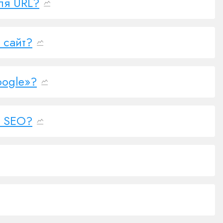
ля URL?
 сайт?
oogle»?
я SEO?