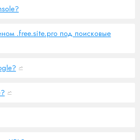
nsole?
ом .free.site.pro под поисковые
ogle?
e?