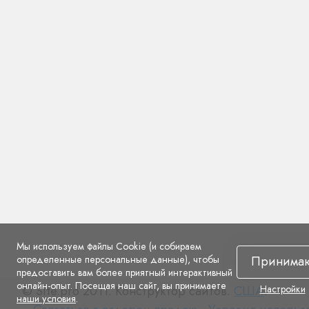
Мы используем файлы Cookie (и собираем
определенные персональные данные), чтобы
Принима
предоставить вам более приятный интерактивный
онлайн-опыт. Посещая наш сайт, вы принимаете
© Site.pro 2011. Конструктор сайтов.
США
.
Настройки
наши условия
.
Связаться
Условия