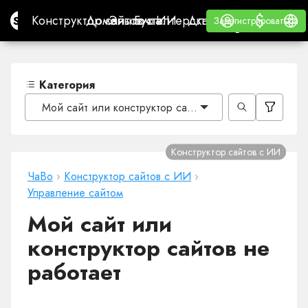
$
$
Site.pro
Конструктор сайтов с ИИ
Домены
Эл. почта
Бухгалтерская программа
Для РеселлеровВайт
Войти
Обучение
Русс
Конструктор сайтов с ИИ
Домены
Эл. почта
Бухгалтерская программа
Для Реселлеров
Обучение
Зарегистрироваться
Зарегистрироваться
ВАЙТ ЛЕЙБЛ
Категория
Мой сайт или конструктор сайтов не работает
Конструктор сайтов с ИИ
ЧаВо
›
Конструктор сайтов с ИИ
›
Управление сайтом
Мой сайт или
конструктор сайтов не
работает