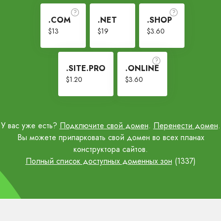
.COM
.NET
.SHOP
$13
$19
$3.60
.SITE.PRO
.ONLINE
$1.20
$3.60
У вас уже есть?
Подключите свой домен
.
Перенести домен
.
Вы можете припарковать свой домен во всех планах
конструктора сайтов.
Полный список доступных доменных зон
(1337)