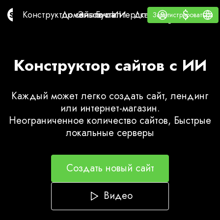
$
$
Конструктор сайтов с ИИ
Домены
Эл. почта
Бухгалтерская программа
Для РеселлеровВайт
Войти
Обучение
Русс
Конструктор сайтов с ИИ
Домены
Эл. почта
Бухгалтерская программа
Для Реселлеров
Обучение
Зарегистрироваться
Зарегистрироваться
ВАЙТ ЛЕЙБЛ
Конструктор сайтов с ИИ
Каждый может легко создать сайт, лендинг
или интернет-магазин.
Неограниченное количество сайтов, Быстрые
локальные серверы
Создать новый сайт
Видео