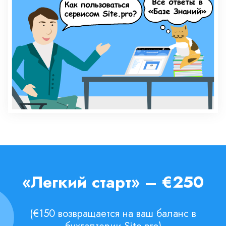
«Легкий старт» – €250
(€150 возвращается на ваш баланс в