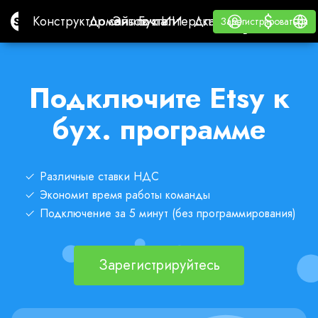
$
$
Site.pro
Конструктор сайтов с ИИ
Домены
Эл. почта
Бухгалтерская программа
Для РеселлеровВайт
Войти
Обучение
Русс
Конструктор сайтов с ИИ
Домены
Эл. почта
Бухгалтерская программа
Для Реселлеров
Обучение
Зарегистрироваться
Зарегистрироваться
ВАЙТ ЛЕЙБЛ
Подключите Etsy к
бух. программе
Различные ставки НДС
Экономит время работы команды
Подключение за 5 минут (без программирования)
Зарегистрируйтесь