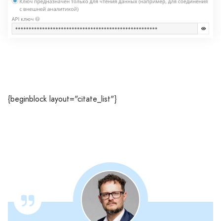
{beginblock layout="citate_list"}