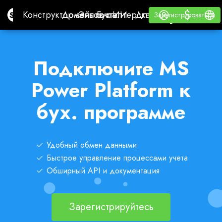
$
$
Site.pro
Конструктор сайтов с ИИ
Домены
Эл. почта
Бухгалтерская программа
Для РеселлеровВайт
Войти
Обучение
Русс
Конструктор сайтов с ИИ
Домены
Эл. почта
Бухгалтерская программа
Для Реселлеров
Обучение
Зарегистрироваться
Зарегистрироваться
ВАЙТ ЛЕЙБЛ
Подключите MS
Power Platform к
бух. программе
Удобный обмен данными
Быстрое управление процессами учета
Обширный API и документация
Зарегистрируйтесь