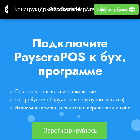
$
$
Site.pro
Конструктор сайтов с ИИ
Домены
Эл. почта
Бухгалтерская программа
Для РеселлеровВайт
Войти
Обучение
Русс
Конструктор сайтов с ИИ
Домены
Эл. почта
Бухгалтерская программа
Для Реселлеров
Обучение
Зарегистрироваться
Зарегистрироваться
ВАЙТ ЛЕЙБЛ
Подключите
PayseraPOS к бух.
программе
Простая установка и использование
Не требуется оборудование (виртуальная касса)
Экономия времени и снижение вероятности ошибок
Зарегистрируйтесь