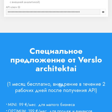
Специальное
предложение от Verslo
architektai
(1 месяц бесплатно, внедрение в течение 2
рабочих дней после получения API)
•
MINI: 99 €/мес. для малого бизнеса
•
OPTIMUM: 199 €/мес. для продаж и финансов