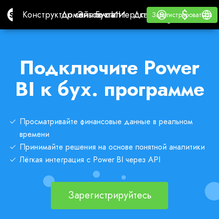
$
$
Site.pro
Конструктор сайтов с ИИ
Домены
Эл. почта
Бухгалтерская программа
Для РеселлеровВайт
Войти
Обучение
Русс
Конструктор сайтов с ИИ
Домены
Эл. почта
Бухгалтерская программа
Для Реселлеров
Обучение
Зарегистрироваться
Зарегистрироваться
ВАЙТ ЛЕЙБЛ
Подключите Power
BI к бух. программе
Просматривайте финансовые данные в реальном
времени
Принимайте решения на основе понятной аналитики
Лёгкая интеграция с Power BI через API
Зарегистрируйтесь