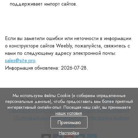
поддерживает импорт сайтов.
Если вы заметили ошибки или неточности в информации
о конструкторе сайтов Weebly, пожалуйста, свяжитесь с
нами по следующему адресу электронной почты:
sales@site.pro
.
Информация обновлена: 2026-07-28.
Мы используем файлы Cookie (и собираем определенные
© Site.pro 2011. Конструктор сайтов.
США
.
персональные данные), чтобы предоставить вам более приятный
интерактивный онлайн-опыт. Посещая наш сайт, вы принимаете
Связаться
Условия
Связаться с отделом продаж
Условия использования
наши условия
.
с
Политика
использования
Настройки
Политика конфиденциальности
Настройки файлов
Принимаю
отделом
конфиденциальности
файлов
cookie
продаж
cookie
Настройки