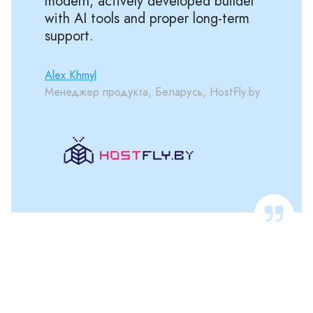
modern, actively developed builder
with AI tools and proper long-term
support.
Alex Khmyl
Менеджер продукта, Беларусь, HostFly.by