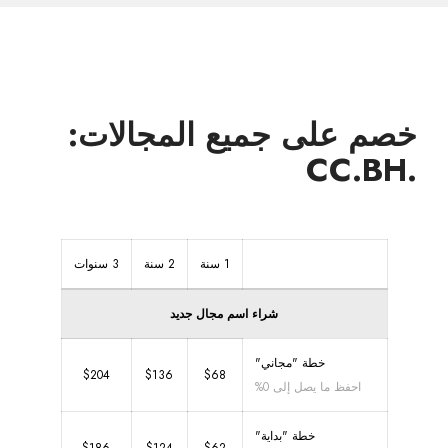
خصم على جميع المجالات:
.CC.BH
1 سنة
2 سنة
3 سنوات
شراء اسم مجال جديد
خطة "مجاني"
$204
$136
$68
احفظ ما يصل إلى 0%
خطة "بداية"