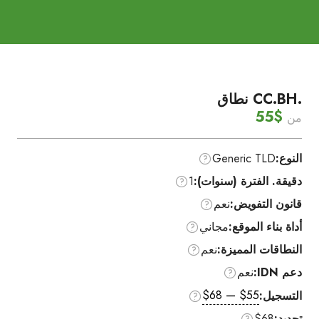
.CC.BH نطاق
$55
من
النوع:
Generic TLD
دقيقة. الفترة (سنوات):
1
قانون التفويض:
نعم
أداة بناء الموقع:
مجاني
النطاقات المميزة:
نعم
دعم IDN:
نعم
$55 — $68
التسجيل:
تجديد:
$68