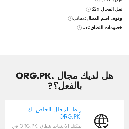
نقل المجال:
$26
وقوف اسم المجال:
مجاني
خصومات النطاق:
نعم
هل لديك مجال .ORG.PK
بالفعل؟?
ربط المجال الخاص بك
.ORG.PK
ربط
يمكنك الاحتفاظ بنطاق .ORG.PK في