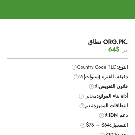
.ORG.PK نطاق
$64
من
النوع:
Country Code TLD
دقيقة. الفترة (سنوات):
2
قانون التفويض:
لا
أداة بناء الموقع:
مجاني
النطاقات المميزة:
نعم
دعم IDN:
لا
$64 — $78
التسجيل:
تجديد:
$102